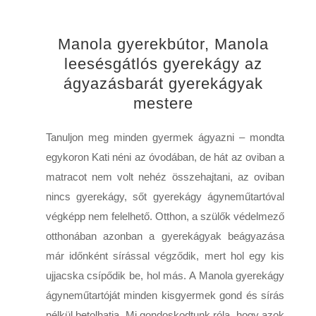
Manola gyerekbútor, Manola
leesésgátlós gyerekágy az
ágyazásbarát gyerekágyak
mestere
Tanuljon meg minden gyermek ágyazni – mondta
egykoron Kati néni az óvodában, de hát az oviban a
matracot nem volt nehéz összehajtani, az oviban
nincs gyerekágy, sőt gyerekágy ágyneműtartóval
végképp nem felelhető. Otthon, a szülők védelmező
otthonában azonban a gyerekágyak beágyazása
már időnként sírással végződik, mert hol egy kis
ujjacska csípődik be, hol más. A Manola gyerekágy
ágyneműtartóját minden kisgyermek gond és sírás
nélkül betolhatja. Mi gondoskodtunk róla, hogy azok