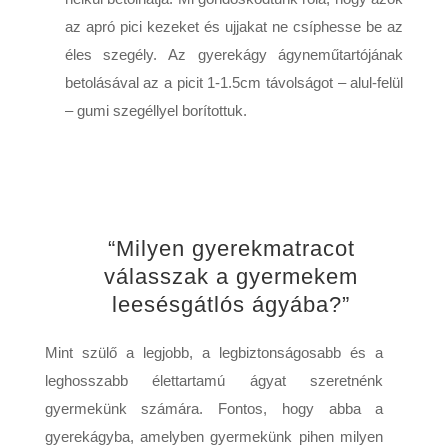
az apró pici kezeket és ujjakat ne csíphesse be az
éles szegély. Az gyerekágy ágyneműtartójának
betolásával az a picit 1-1.5cm távolságot – alul-felül
– gumi szegéllyel borítottuk.
“Milyen gyerekmatracot
válasszak a gyermekem
leesésgátlós ágyába?”
Mint szülő a legjobb, a legbiztonságosabb és a
leghosszabb élettartamú ágyat szeretnénk
gyermekünk számára. Fontos, hogy abba a
gyerekágyba, amelyben gyermekünk pihen milyen