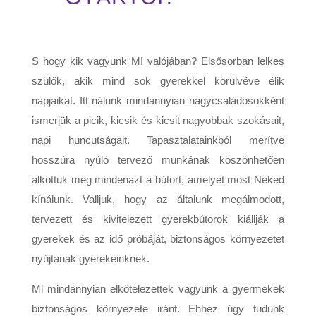
S hogy kik vagyunk MI valójában? Elsősorban lelkes
szülők, akik mind sok gyerekkel körülvéve élik
napjaikat. Itt nálunk mindannyian nagycsaládosokként
ismerjük a picik, kicsik és kicsit nagyobbak szokásait,
napi huncutságait. Tapasztalatainkból merítve
hosszúra nyúló tervező munkának köszönhetően
alkottuk meg mindenazt a bútort, amelyet most Neked
kínálunk. Valljuk, hogy az általunk megálmodott,
tervezett és kivitelezett gyerekbútorok kiállják a
gyerekek és az idő próbáját, biztonságos környezetet
nyújtanak gyerekeinknek.
Mi mindannyian elkötelezettek vagyunk a gyermekek
biztonságos környezete iránt. Ehhez úgy tudunk