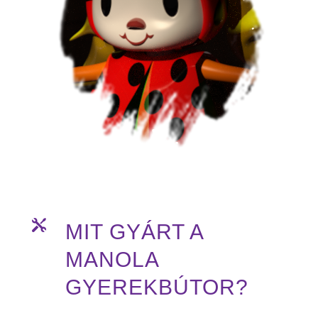

MIT GYÁRT A
MANOLA
GYEREKBÚTOR?