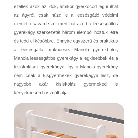
elteltek azok az idők, amikor gyerkőcöd legurulhat
az ágyról, csak húzd le a leesésgátló védelmi
elemet, csavard szét mert hát azért a leesésgátlós
gyerekágy szerkezetét három elemből hoztuk létre
és tedd el későbbre. Ennyire egyszerű és praktikus
a leesésgátló működése. Manola gyerekbútor,
Manola leesésgátlós gyerekágy a legkisebbek és a
kisiskolások gyerekágya! Így a Manola gyerekágy
nem csak a kisgyermekek gyerekágya lesz, de
nagyobb akár kisiskolás gyermeked is
kényelmesen használhatja.