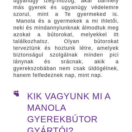
ugyanúgy izeg-mozog, akár bármely
más gyerek és ugyanúgy védelemre
szorul, mint a Te gyermeked is.
Manola és a gyermekek a mi ihletői,
neki és mindannyiunknak álmodtuk meg
azokat a bútorokat, melyekkel itt
találkozhatsz. Olyan bútorokat
terveztünk és hoztunk létre, amelyek
biztonságul szolgálnak minden pici
lánynak és srácnak, akik a
gyerekszobában nem csak üldögélnek,
hanem felfedeznek nap, mint nap.

KIK VAGYUNK MI A
MANOLA
GYEREKBÚTOR
GYÁRTÓI?