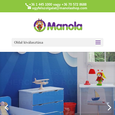
+36 1 445 1000 vagy +36 70 572 8688
ugyfelszolgalat@manolashop.com
Oldal kiválasztása
KLASSZIKUS KÉK
GYEREKBÚTOR
GYEREKSZOBÁBA