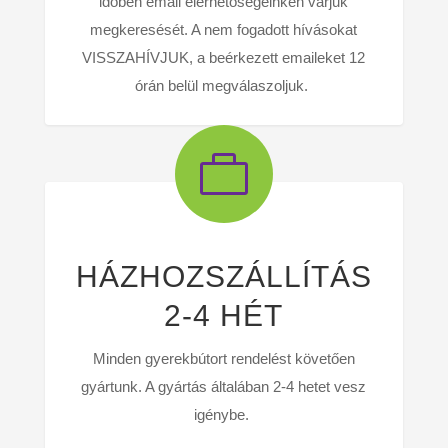
időben email elérhetőségeinken várjuk
megkeresését. A nem fogadott hívásokat
VISSZAHÍVJUK, a beérkezett emaileket 12
órán belül megválaszoljuk.

HÁZHOZSZÁLLÍTÁS
2-4 HÉT
Minden gyerekbútort rendelést követően
gyártunk. A gyártás általában 2-4 hetet vesz
igénybe.