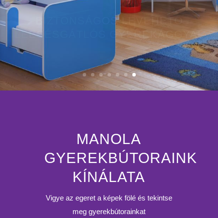
BIZTONSÁGOS LEVEHETŐ
LEESÉSGÁTLÓS GYEREKÁGGYAL
MANOLA
GYEREKBÚTORAINK
KÍNÁLATA
Vigye az egeret a képek fölé és tekintse
meg gyerekbútorainkat