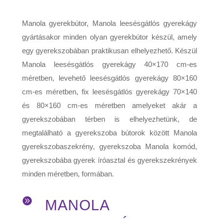
Manola gyerekbútor, Manola leesésgátlós gyerekágy
gyártásakor minden olyan gyerekbútor készül, amely
egy gyerekszobában praktikusan elhelyezhető. Készül
Manola leesésgátlós gyerekágy 40×170 cm-es
méretben, levehető leesésgátlós gyerekágy 80×160
cm-es méretben, fix leesésgátlós gyerekágy 70×140
és 80×160 cm-es méretben amelyeket akár a
gyerekszobában térben is elhelyezhetünk, de
megtalálható a gyerekszoba bútorok között Manola
gyerekszobaszekrény, gyerekszoba Manola komód,
gyerekszobába gyerek íróasztal és gyerekszekrények
minden méretben, formában.

MANOLA