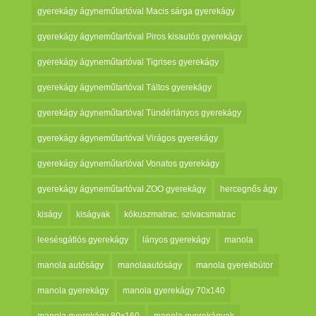
gyerekágy ágyneműtartóval Macis sárga gyerekágy
gyerekágy ágyneműtartóval Piros kisautós gyerekágy
gyerekágy ágyneműtartóval Tigrises gyerekágy
gyerekágy ágyneműtartóval Táltos gyerekágy
gyerekágy ágyneműtartóval Tündérlányos gyerekágy
gyerekágy ágyneműtartóval Virágos gyerekágy
gyerekágy ágyneműtartóval Vonatos gyerekágy
gyerekágy ágyneműtartóval ZOO gyerekágy
hercegnős ágy
kiságy
kiságyak
kókuszmatrac. szivacsmatrac
leesésgátlós gyerekágy
lányos gyerekágy
manola
manola autóságy
manolaautóságy
manola gyerekbútor
manola gyerekágy
manola gyerekágy 70x140
manola gyerekágy 80x160
manola gyerekágyak