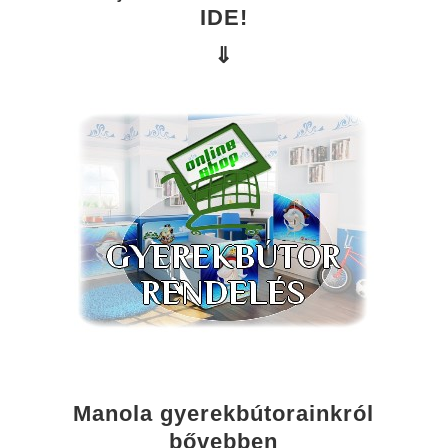
IDE!
⇓
Manola gyerekbútorainkról
bővebben