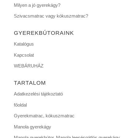
Milyen a jó gyerekágy?
Szivacsmatrac vagy kókuszmatrac?
GYEREKBÚTORAINK
Katalógus
Kapcsolat
WEBÁRUHÁZ
TARTALOM
Adatkezelési tájékoztató
főoldal
Gyerekmatrac, kókuszmatrac
Manola gyerekágy
Manola gyerekbútor, Manola leesésgátlós gyerekágy