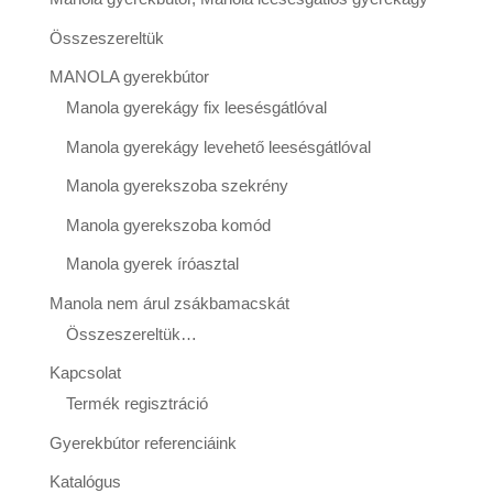
Összeszereltük
MANOLA gyerekbútor
Manola gyerekágy fix leesésgátlóval
Manola gyerekágy levehető leesésgátlóval
Manola gyerekszoba szekrény
Manola gyerekszoba komód
Manola gyerek íróasztal
Manola nem árul zsákbamacskát
Összeszereltük…
Kapcsolat
Termék regisztráció
Gyerekbútor referenciáink
Katalógus