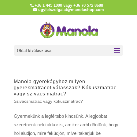
+36 1 445 1000 vagy +36 70 572 8688
ugyfelszolgalat@manolashop.com
Oldal kiválasztása
Manola gyerekágyhoz milyen
gyerekmatracot válasszak? Kókuszmatrac
vagy szivacs matrac?
Szivacsmatrac vagy kókuszmatrac?
Gyermekünk a legféltebb kincsünk. A legjobbat
szeretnénk neki akkor is, amikor arról döntünk, hogy
hol aludjon, mire feküdjön, mivel takarjuk be