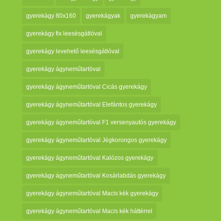
gyerekágy 80x160
gyerekágyak
gyerekágyam
gyerekágy fix leesésgátlóval
gyerekágy levehető leesésgátlóval
gyerekágy ágyneműtartóval
gyerekágy ágyneműtartóval Cicás gyerekágy
gyerekágy ágyneműtartóval Elefántos gyerekágy
gyerekágy ágyneműtartóval F1 versenyautós gyerekágy
gyerekágy ágyneműtartóval Jégkorongos gyerekágy
gyerekágy ágyneműtartóval Kalózos gyerekágy
gyerekágy ágyneműtartóval Kosárlabdás gyerekágy
gyerekágy ágyneműtartóval Macis kék gyerekágy
gyerekágy ágyneműtartóval Macis kék háttérrel