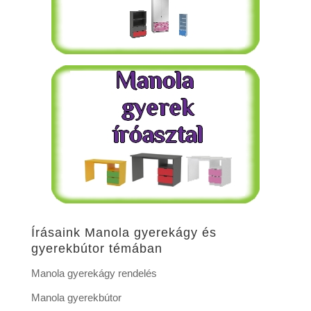
Írásaink Manola gyerekágy és
gyerekbútor témában
Manola gyerekágy rendelés
Manola gyerekbútor