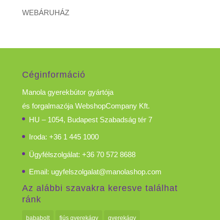
WEBÁRUHÁZ
Céginformáció
Manola gyerekbútor gyártója
és forgalmazója WebshopCompany Kft.
HU – 1054, Budapest Szabadság tér 7
Iroda: +36 1 445 1000
Ügyfélszolgálat: +36 70 572 8688
Email:
ugyfelszolgalat@manolashop.com
Az alábbi szavakra keresve találhat
ránk
bababolt
fiús gyerekágy
gyerekágy