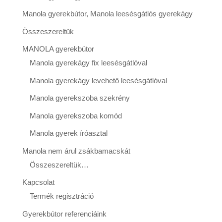
Manola gyerekbútor, Manola leesésgátlós gyerekágy
Összeszereltük
MANOLA gyerekbútor
Manola gyerekágy fix leesésgátlóval
Manola gyerekágy levehető leesésgátlóval
Manola gyerekszoba szekrény
Manola gyerekszoba komód
Manola gyerek íróasztal
Manola nem árul zsákbamacskát
Összeszereltük…
Kapcsolat
Termék regisztráció
Gyerekbútor referenciáink