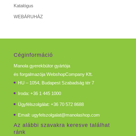
Katalógus
WEBÁRUHÁZ
Céginformáció
Manola gyerekbútor gyártója
és forgalmazója WebshopCompany Kft.
HU – 1054, Budapest Szabadság tér 7
Iroda: +36 1 445 1000
Ügyfélszolgálat: +36 70 572 8688
Email:
ugyfelszolgalat@manolashop.com
Az alábbi szavakra keresve találhat
ránk