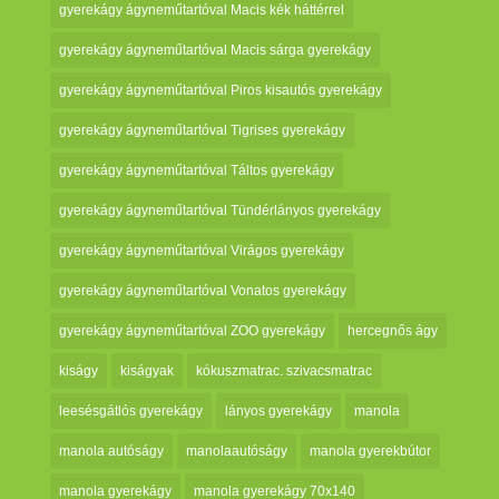
gyerekágy ágyneműtartóval Macis kék háttérrel
gyerekágy ágyneműtartóval Macis sárga gyerekágy
gyerekágy ágyneműtartóval Piros kisautós gyerekágy
gyerekágy ágyneműtartóval Tigrises gyerekágy
gyerekágy ágyneműtartóval Táltos gyerekágy
gyerekágy ágyneműtartóval Tündérlányos gyerekágy
gyerekágy ágyneműtartóval Virágos gyerekágy
gyerekágy ágyneműtartóval Vonatos gyerekágy
gyerekágy ágyneműtartóval ZOO gyerekágy
hercegnős ágy
kiságy
kiságyak
kókuszmatrac. szivacsmatrac
leesésgátlós gyerekágy
lányos gyerekágy
manola
manola autóságy
manolaautóságy
manola gyerekbútor
manola gyerekágy
manola gyerekágy 70x140