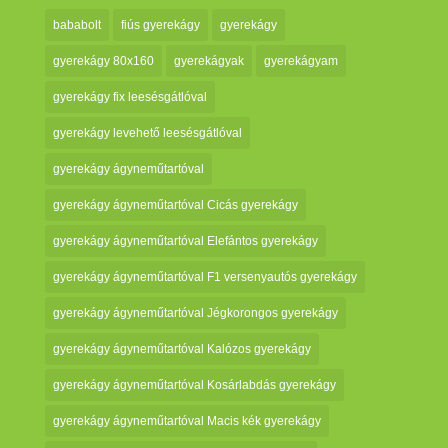
bababolt
fiús gyerekágy
gyerekágy
gyerekágy 80x160
gyerekágyak
gyerekágyam
gyerekágy fix leesésgátlóval
gyerekágy levehető leesésgátlóval
gyerekágy ágyneműtartóval
gyerekágy ágyneműtartóval Cicás gyerekágy
gyerekágy ágyneműtartóval Elefántos gyerekágy
gyerekágy ágyneműtartóval F1 versenyautós gyerekágy
gyerekágy ágyneműtartóval Jégkorongos gyerekágy
gyerekágy ágyneműtartóval Kalózos gyerekágy
gyerekágy ágyneműtartóval Kosárlabdás gyerekágy
gyerekágy ágyneműtartóval Macis kék gyerekágy