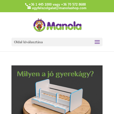
+36 1 445 1000 vagy +36 70 572 8688
ugyfelszolgalat@manolashop.com
Oldal kiválasztása