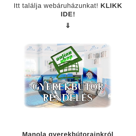
Itt találja webáruházunkat!
KLIKK
IDE!
⇓
Manola gyerekbútorainkról