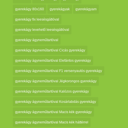
gyerekágy 80x160
gyerekágyak
gyerekágyam
gyerekágy fix leesésgátlóval
gyerekágy levehető leesésgátlóval
gyerekágy ágyneműtartóval
gyerekágy ágyneműtartóval Cicás gyerekágy
gyerekágy ágyneműtartóval Elefántos gyerekágy
gyerekágy ágyneműtartóval F1 versenyautós gyerekágy
gyerekágy ágyneműtartóval Jégkorongos gyerekágy
gyerekágy ágyneműtartóval Kalózos gyerekágy
gyerekágy ágyneműtartóval Kosárlabdás gyerekágy
gyerekágy ágyneműtartóval Macis kék gyerekágy
gyerekágy ágyneműtartóval Macis kék háttérrel