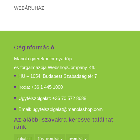
WEBÁRUHÁZ
Céginformáció
Manola gyerekbútor gyártója
és forgalmazója WebshopCompany Kft.
HU – 1054, Budapest Szabadság tér 7
Iroda: +36 1 445 1000
Ügyfélszolgálat: +36 70 572 8688
Email:
ugyfelszolgalat@manolashop.com
Az alábbi szavakra keresve találhat
ránk
bababolt
fiús gyerekágy
gyerekágy