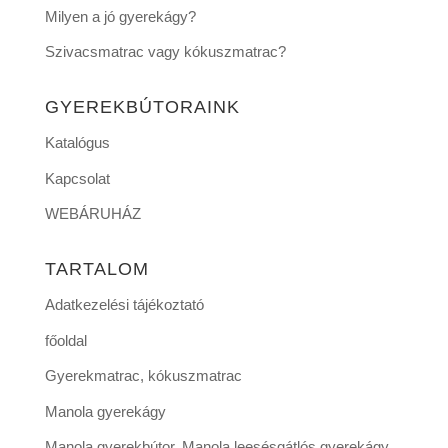
Milyen a jó gyerekágy?
Szivacsmatrac vagy kókuszmatrac?
GYEREKBÚTORAINK
Katalógus
Kapcsolat
WEBÁRUHÁZ
TARTALOM
Adatkezelési tájékoztató
főoldal
Gyerekmatrac, kókuszmatrac
Manola gyerekágy
Manola gyerekbútor, Manola leesésgátlós gyerekágy