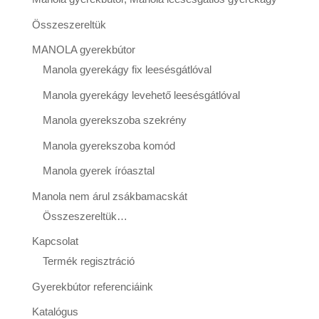
Összeszereltük
MANOLA gyerekbútor
Manola gyerekágy fix leesésgátlóval
Manola gyerekágy levehető leesésgátlóval
Manola gyerekszoba szekrény
Manola gyerekszoba komód
Manola gyerek íróasztal
Manola nem árul zsákbamacskát
Összeszereltük…
Kapcsolat
Termék regisztráció
Gyerekbútor referenciáink
Katalógus