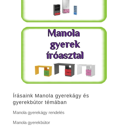
Írásaink Manola gyerekágy és
gyerekbútor témában
Manola gyerekágy rendelés
Manola gyerekbútor