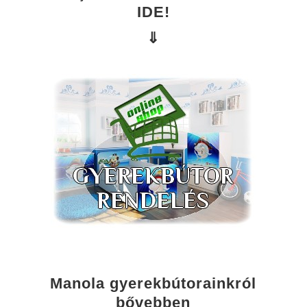
IDE!
⇓
Manola gyerekbútorainkról
bővebben