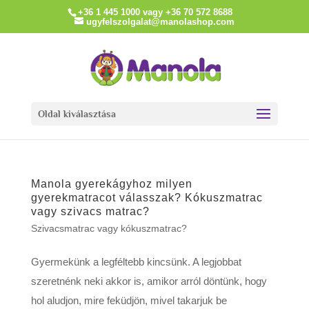
+36 1 445 1000 vagy +36 70 572 8688
ugyfelszolgalat@manolashop.com
Oldal kiválasztása
Manola gyerekágyhoz milyen
gyerekmatracot válasszak? Kókuszmatrac
vagy szivacs matrac?
Szivacsmatrac vagy kókuszmatrac?
Gyermekünk a legféltebb kincsünk. A legjobbat
szeretnénk neki akkor is, amikor arról döntünk, hogy
hol aludjon, mire feküdjön, mivel takarjuk be