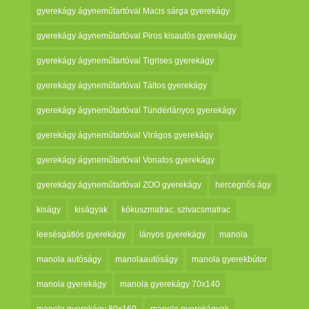
gyerekágy ágyneműtartóval Macis sárga gyerekágy
gyerekágy ágyneműtartóval Piros kisautós gyerekágy
gyerekágy ágyneműtartóval Tigrises gyerekágy
gyerekágy ágyneműtartóval Táltos gyerekágy
gyerekágy ágyneműtartóval Tündérlányos gyerekágy
gyerekágy ágyneműtartóval Virágos gyerekágy
gyerekágy ágyneműtartóval Vonatos gyerekágy
gyerekágy ágyneműtartóval ZOO gyerekágy
hercegnős ágy
kiságy
kiságyak
kókuszmatrac. szivacsmatrac
leesésgátlós gyerekágy
lányos gyerekágy
manola
manola autóságy
manolaautóságy
manola gyerekbútor
manola gyerekágy
manola gyerekágy 70x140
manola gyerekágy 80x160
manola gyerekágyak