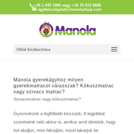
+36 1 445 1000 vagy +36 70 572 8688
ugyfelszolgalat@manolashop.com
Oldal kiválasztása
Manola gyerekágyhoz milyen
gyerekmatracot válasszak? Kókuszmatrac
vagy szivacs matrac?
Szivacsmatrac vagy kókuszmatrac?
Gyermekünk a legféltebb kincsünk. A legjobbat
szeretnénk neki akkor is, amikor arról döntünk, hogy
hol aludjon, mire feküdjön, mivel takarjuk be