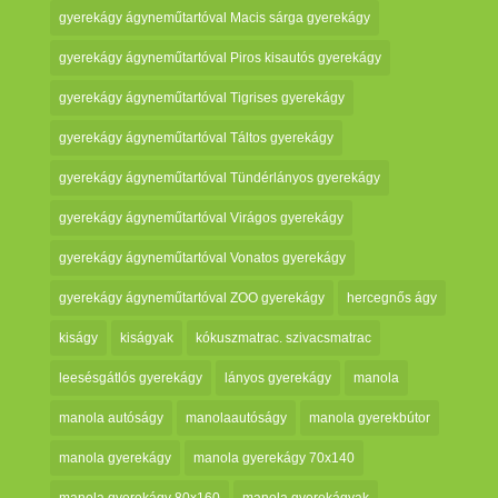
gyerekágy ágyneműtartóval Macis sárga gyerekágy
gyerekágy ágyneműtartóval Piros kisautós gyerekágy
gyerekágy ágyneműtartóval Tigrises gyerekágy
gyerekágy ágyneműtartóval Táltos gyerekágy
gyerekágy ágyneműtartóval Tündérlányos gyerekágy
gyerekágy ágyneműtartóval Virágos gyerekágy
gyerekágy ágyneműtartóval Vonatos gyerekágy
gyerekágy ágyneműtartóval ZOO gyerekágy
hercegnős ágy
kiságy
kiságyak
kókuszmatrac. szivacsmatrac
leesésgátlós gyerekágy
lányos gyerekágy
manola
manola autóságy
manolaautóságy
manola gyerekbútor
manola gyerekágy
manola gyerekágy 70x140
manola gyerekágy 80x160
manola gyerekágyak