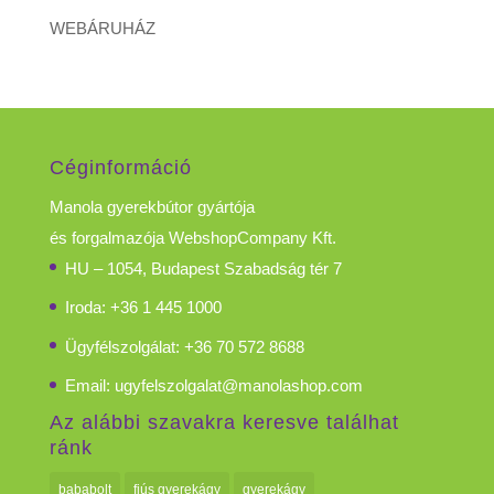
WEBÁRUHÁZ
Céginformáció
Manola gyerekbútor gyártója
és forgalmazója WebshopCompany Kft.
HU – 1054, Budapest Szabadság tér 7
Iroda: +36 1 445 1000
Ügyfélszolgálat: +36 70 572 8688
Email:
ugyfelszolgalat@manolashop.com
Az alábbi szavakra keresve találhat
ránk
bababolt
fiús gyerekágy
gyerekágy