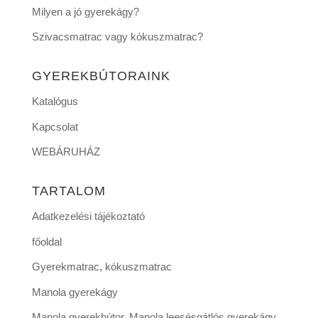
Milyen a jó gyerekágy?
Szivacsmatrac vagy kókuszmatrac?
GYEREKBÚTORAINK
Katalógus
Kapcsolat
WEBÁRUHÁZ
TARTALOM
Adatkezelési tájékoztató
főoldal
Gyerekmatrac, kókuszmatrac
Manola gyerekágy
Manola gyerekbútor, Manola leesésgátlós gyerekágy