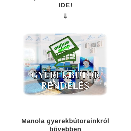
IDE!
⇓
Manola gyerekbútorainkról
bővebben