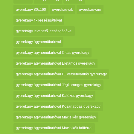
gyerekágy 80x160
gyerekágyak
gyerekágyam
gyerekágy fix leesésgátlóval
gyerekágy levehető leesésgátlóval
gyerekágy ágyneműtartóval
gyerekágy ágyneműtartóval Cicás gyerekágy
gyerekágy ágyneműtartóval Elefántos gyerekágy
gyerekágy ágyneműtartóval F1 versenyautós gyerekágy
gyerekágy ágyneműtartóval Jégkorongos gyerekágy
gyerekágy ágyneműtartóval Kalózos gyerekágy
gyerekágy ágyneműtartóval Kosárlabdás gyerekágy
gyerekágy ágyneműtartóval Macis kék gyerekágy
gyerekágy ágyneműtartóval Macis kék háttérrel