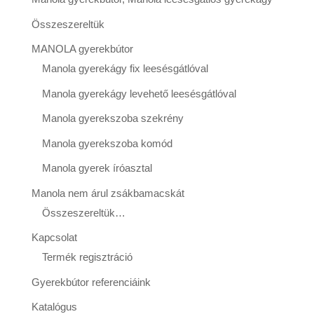
Összeszereltük
MANOLA gyerekbútor
Manola gyerekágy fix leesésgátlóval
Manola gyerekágy levehető leesésgátlóval
Manola gyerekszoba szekrény
Manola gyerekszoba komód
Manola gyerek íróasztal
Manola nem árul zsákbamacskát
Összeszereltük…
Kapcsolat
Termék regisztráció
Gyerekbútor referenciáink
Katalógus