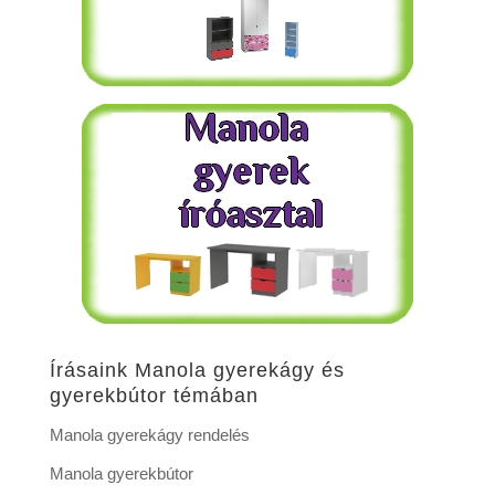
Írásaink Manola gyerekágy és
gyerekbútor témában
Manola gyerekágy rendelés
Manola gyerekbútor