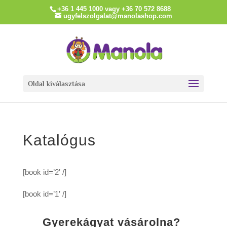
+36 1 445 1000 vagy +36 70 572 8688
ugyfelszolgalat@manolashop.com
Oldal kiválasztása
Katalógus
[book id=’2′ /]
[book id=’1′ /]
Gyerekágyat vásárolna?