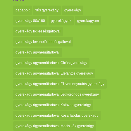
bababolt
fiús gyerekágy
gyerekágy
gyerekágy 80x160
gyerekágyak
gyerekágyam
gyerekágy fix leesésgátlóval
gyerekágy levehető leesésgátlóval
gyerekágy ágyneműtartóval
gyerekágy ágyneműtartóval Cicás gyerekágy
gyerekágy ágyneműtartóval Elefántos gyerekágy
gyerekágy ágyneműtartóval F1 versenyautós gyerekágy
gyerekágy ágyneműtartóval Jégkorongos gyerekágy
gyerekágy ágyneműtartóval Kalózos gyerekágy
gyerekágy ágyneműtartóval Kosárlabdás gyerekágy
gyerekágy ágyneműtartóval Macis kék gyerekágy