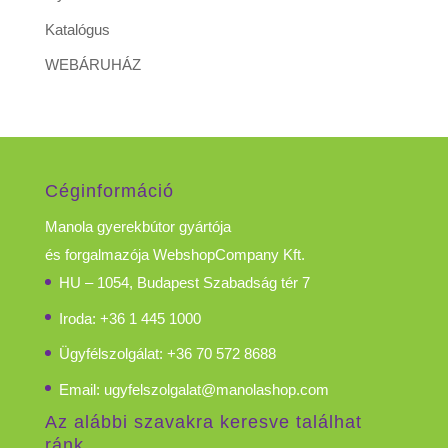
Katalógus
WEBÁRUHÁZ
Céginformáció
Manola gyerekbútor gyártója
és forgalmazója WebshopCompany Kft.
HU – 1054, Budapest Szabadság tér 7
Iroda: +36 1 445 1000
Ügyfélszolgálat: +36 70 572 8688
Email:
ugyfelszolgalat@manolashop.com
Az alábbi szavakra keresve találhat
ránk