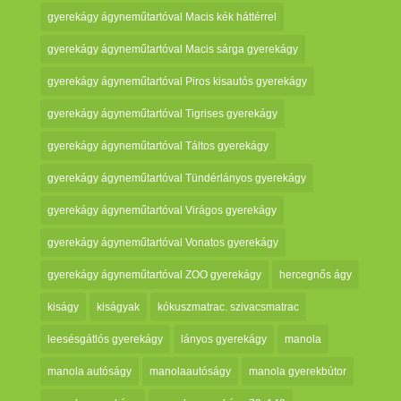
gyerekágy ágyneműtartóval Macis kék háttérrel
gyerekágy ágyneműtartóval Macis sárga gyerekágy
gyerekágy ágyneműtartóval Piros kisautós gyerekágy
gyerekágy ágyneműtartóval Tigrises gyerekágy
gyerekágy ágyneműtartóval Táltos gyerekágy
gyerekágy ágyneműtartóval Tündérlányos gyerekágy
gyerekágy ágyneműtartóval Virágos gyerekágy
gyerekágy ágyneműtartóval Vonatos gyerekágy
gyerekágy ágyneműtartóval ZOO gyerekágy
hercegnős ágy
kiságy
kiságyak
kókuszmatrac. szivacsmatrac
leesésgátlós gyerekágy
lányos gyerekágy
manola
manola autóságy
manolaautóságy
manola gyerekbútor