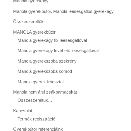
Manola gyerekágy
Manola gyerekbútor, Manola leesésgátlós gyerekágy
Összeszereltük
MANOLA gyerekbútor
Manola gyerekágy fix leesésgátlóval
Manola gyerekágy levehető leesésgátlóval
Manola gyerekszoba szekrény
Manola gyerekszoba komód
Manola gyerek íróasztal
Manola nem árul zsákbamacskát
Összeszereltük…
Kapcsolat
Termék regisztráció
Gyerekbútor referenciáink