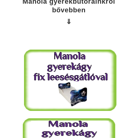
Manola gyerekbútorainkról
bővebben
⇓