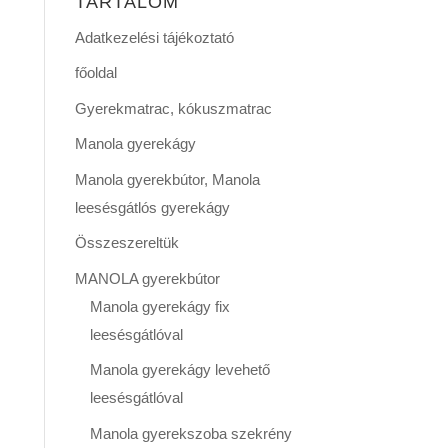
TARTALOM
Adatkezelési tájékoztató
főoldal
Gyerekmatrac, kókuszmatrac
Manola gyerekágy
Manola gyerekbútor, Manola
leesésgátlós gyerekágy
Összeszereltük
MANOLA gyerekbútor
Manola gyerekágy fix
leesésgátlóval
Manola gyerekágy levehető
leesésgátlóval
Manola gyerekszoba szekrény