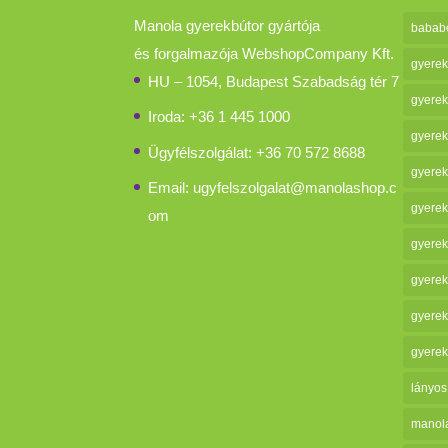
Manola gyerekbútor gyártója
bababo
és forgalmazója WebshopCompany Kft.
gyerek
HU – 1054, Budapest Szabadság tér 7
gyerek
Iroda: +36 1 445 1000
gyerek
Ügyfélszolgálat: +36 70 572 8688
gyerek
Email:
ugyfelszolgalat@manolashop.c
gyerek
om
gyerek
gyerek
gyerek
gyerek
lányos
manol