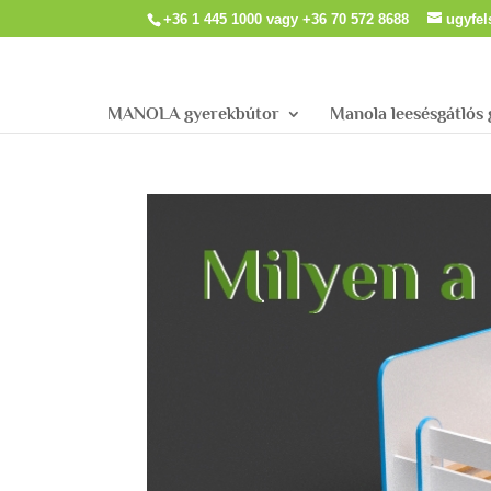
+36 1 445 1000 vagy +36 70 572 8688
ugyfe
MANOLA gyerekbútor
Manola leesésgátlós