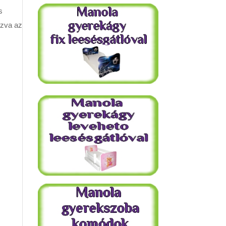
s
azva az