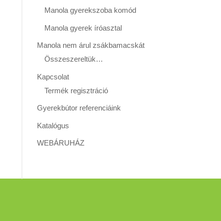
Manola gyerekszoba komód
Manola gyerek íróasztal
Manola nem árul zsákbamacskát
Összeszereltük…
Kapcsolat
Termék regisztráció
Gyerekbútor referenciáink
Katalógus
WEBÁRUHÁZ