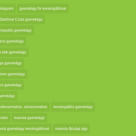
ekágyam
gyerekágy fix leesésgátlóval
tartóval Cicás gyerekágy
enyautós gyerekágy
ózos gyerekágy
s kék gyerekágy
ga gyerekágy
rises gyerekágy
os gyerekágy
gyerekágy
kókuszmatrac. szivacsmatrac
leesésgátlós gyerekágy
bútor
manola gyerekágy
ola gyerekágy leesésgátlóval
manola ifjúsági ágy