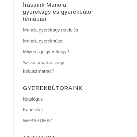
Írásaink Manola
gyerekágy és gyerekbútor
témában
Manola gyerekágy rendelés
Manola gyerekbútor
Milyen a jó gyerekágy?
Szivacsmatrac vagy
kókuszmatrac?
GYEREKBÚTORAINK
Katalógus
Kapcsolat
WEBÁRUHÁZ