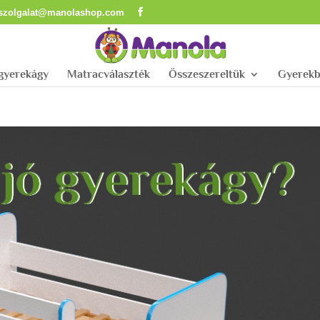
lszolgalat@manolashop.com
 gyerekágy
Matracválaszték
Összeszereltük
Gyerekb